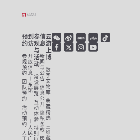
预
到
参
信
云
约
访
观
息
游
与
上
参
开
新
活
博
观
放
闻
动
预
信
与
数
约
息
公
字
常
告
文
团
设
东
物
队
信
展
馆
库
预
息
览
约
公
典
互
开
藏
活
动
精
动
隐
体
选
预
私
验
约
条
三
人
特
款
维
人
民
别
藏
工
广
版
展