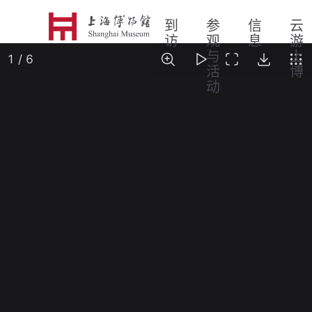
到
参
信
云
访
观
息
游
与
上
活
博
动