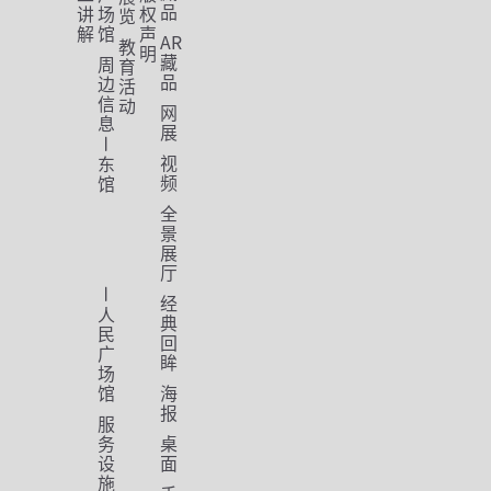
品
讲
场
权
览
解
馆
声
AR
教
明
藏
周
育
品
边
活
信
动
网
息
展
视
东
频
馆
全
景
展
厅
经
人
典
民
回
广
眸
场
馆
海
报
服
务
桌
设
面
施