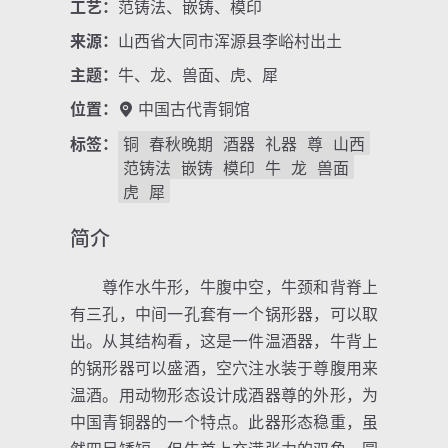
工艺：
范铸法、嵌铸、模印
来源：
山西省大同市浑源县李峪村出土
主题：
牛、龙、兽面、虎、犀
位置：
中国古代青铜馆
标签：
铜
春秋晚期
酒器
礼器
尊
山西
范铸法
嵌铸
模印
牛
龙
兽面
虎
犀
简介
尊作水牛形，牛腹中空，牛颈和背脊上
有三孔，中间一孔套有一个锅形器，可以取
出。从其结构看，这是一件温酒器，牛背上
的锅形器可以盛酒，空穴注水装于尊腹用来
温酒。用动物形态设计成酒器尊的外形，为
中国青铜器的一个特点。此器形态稳重，虽