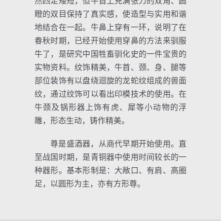
然四足矮短，但牛首上充满张力的双角、圆
瞪的双目保持了真实感，使造型与实用和谐
地结合在一起。牛鼻上穿有一环，说明了在
春秋时期，已经开始使用穿鼻的方法来驯服
牛了，是研究中国牲畜驯化史的一件宝贵的
实物资料。纹饰精美，牛首、颈、身、腿等
部位装饰有以盘绕迴旋的龙蛇纹组成的兽面
纹，通过纹饰可以看出印模技术的使用。在
牛颈及锅形器上饰有虎、犀等小动物的浮
雕，形态生动，铸作精美。
尊是盛酒器，从商代早期开始使用。直
至战国时期，是青铜器中使用时间较长的一
种器形。基本形制是：大敞口、有肩、高圈
足，以圆形为主，亦有方形尊。