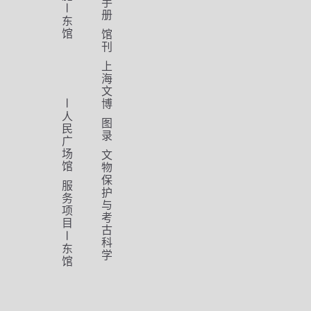
手
册
东
馆
馆
刊
上
海
文
博
人
图
民
录
广
场
文
馆
物
保
服
护
务
与
项
考
目
古
科
东
学
馆