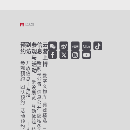
预
到
参
信
云
约
访
观
息
游
与
上
参
开
新
活
博
观
放
闻
动
预
信
与
数
约
息
公
字
常
告
文
团
设
东
物
队
信
展
馆
库
预
息
览
约
公
典
互
开
藏
活
动
精
动
隐
体
选
预
私
验
约
条
三
人
特