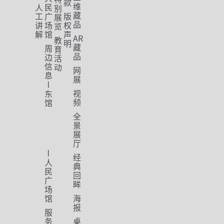
款
维
人
民
别
藏
工
广
版
展
品
讲
场
权
览
解
馆
声
AR
教
明
藏
周
育
品
边
活
信
动
网
息
展
视
东
频
馆
全
景
展
厅
经
人
典
民
回
广
眸
场
馆
海
报
服
务
桌