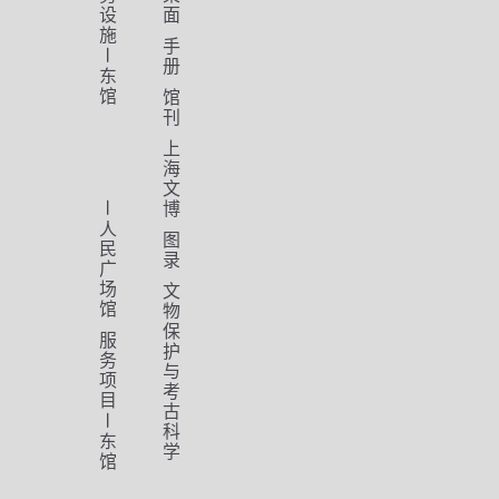
设
面
施
手
册
东
馆
馆
刊
上
海
文
博
人
图
民
录
广
场
文
馆
物
保
服
护
务
与
项
考
目
古
科
东
学
馆