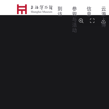
到
参
信
云
访
观
息
游
与
上
活
博
动