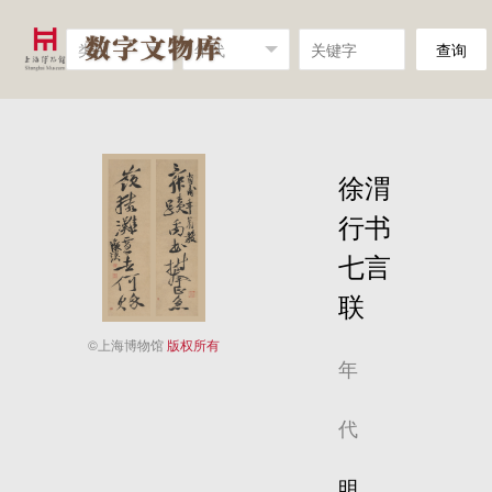
类别
年代
查询
徐渭
行书
七言
联
©上海博物馆
版权所有
年
代
明