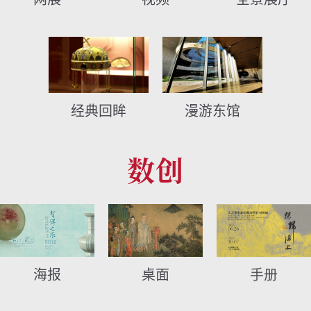
经典回眸
漫游东馆
数创
海报
桌面
手册