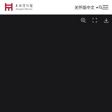
中文
关怀版
到访
参观与活动
信息
典藏
专题
数创
研究