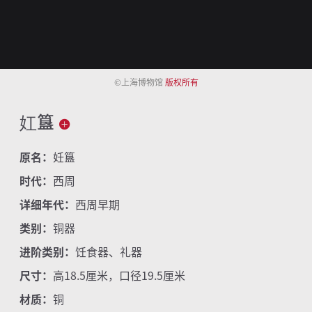
©上海博物馆
版权所有
妅簋
原名：
妊簋
时代：
西周
详细年代：
西周早期
类别：
铜器
进阶类别：
饪食器、礼器
尺寸：
高18.5厘米，口径19.5厘米
材质：
铜