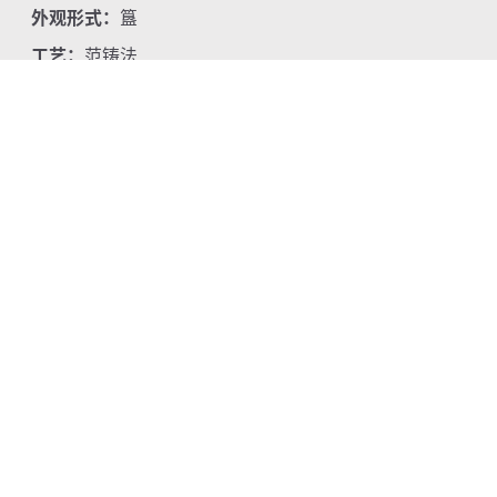
外观形式：
簋
工艺：
范铸法
主题：
螭、象、百乳雷纹、雷纹、铭文
文字释文：
妅作宝尊彝
位置：
中国古代青铜馆
标签：
铜
西周早期
饪食器
礼器
簋
范铸法
螭
象
百乳雷纹
雷纹
铭文
简介
此器造型奇特，构思精巧，主体配件拆用象头与四
足，是商周动物造型青铜器的一种变体，增加了器物的
生动感，兼顾了艺术性与实用性。腹内底铸铭文二行五
字“妅作宝尊彝”，记载器主人为妅氏。