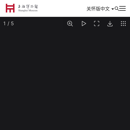
中文
关怀版
到访
参观与活动
信息
典藏
专题
数创
研究