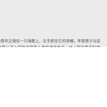
的青年正骑在一只海豚上，左手抓住它的背鳍。年轻男子与这
海豚从海上冒险中拯救人类的神话有关。诗人阿尔基洛科斯
）在《历史》中提到诗人阿里昂（
Arion
）返家途中被一群海
，他是意大利南部塔拉斯古城的建立者，这座城市的硬币上描
s
）用一只海豚装饰了他的盾牌，因为他的小儿子忒勒玛科斯