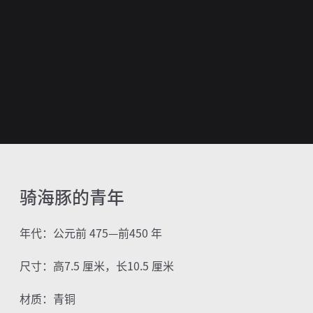
骑海豚的青年
年代：公元前
475
—前
450
年
尺寸：高
7.5
厘米，长
10.5
厘米
材质：青铜