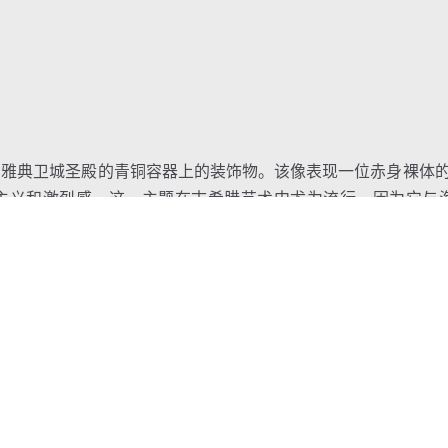
给雅典卫城圣殿的青铜容器上的装饰物。该像表现一位赤身裸体
主义和激烈感。这一主题在古希腊艺术中尤为流行，因为它与
如何被他之前从网中放生的海豚所营救。希罗多德（
Herodotus
波塞冬（
Poseidon
）之子塔拉斯（
Taras
）的神话也与之类似
生或海生动物是否能更为灵巧》中的说法，奥德修斯（
Odysseu