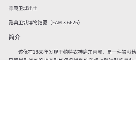
雅典卫城出土
雅典卫城博物馆藏（
EAM X 6626
）
简介
该像在
1888
年发现于帕特农神庙东南部，是一件被献
只鲸目动物间的相互动作渲染出他们在海上航行时的自然
（
Archilochus
）讲述了神话英雄科伊拉诺斯（
Koiranos
）
豚搭救，当时船上的水手们意图抢劫并将他扔下船去。有关
绘了他骑着海豚的形象。根据普鲁塔克（
Plutarch
）在《陆
（
Telemachus
）曾在掉入海中时被一群海豚救起。