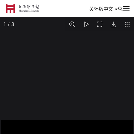
中文
关怀版
到访
参观与活动
信息
典藏
专题
数创
研究