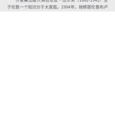
于伦敦一个知识分子大家庭。
1904
年，她移居伦敦
布卢
姆斯伯里地区，结识了一群前卫奔放的作家与画家，包
括未来丈夫伦纳德
·
伍尔夫，夫妻二人共同创办了霍加
斯出版社。她还与作家薇塔
·
萨克维尔
-
韦斯特发展过一
段超乎寻常的感情。《远航》（
1915
）是伍尔夫的首部
长篇小说，她随后又创作了《达洛维夫人》（
1925
）等
作品。后期小说中，她摒弃传统叙事结构，聚焦人物的
日常生活。她一生饱受精神疾病困扰，最终选择自尽。
20
岁那年，伍尔夫随父亲与姐姐造访了专为社会名
流拍照的摄影师贝雷斯福德（
1864-1938
）。他为伍尔
夫拍摄的照片虽美，却风格传统。观此照片，谁也不会
料到，她在父亲去世并迁居布鲁姆斯伯里之后，将会度
过怎样非凡的人生。