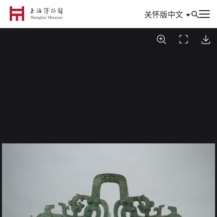
中文
关怀版
到访
参观与活动
信息
典藏
专题
数创
研究