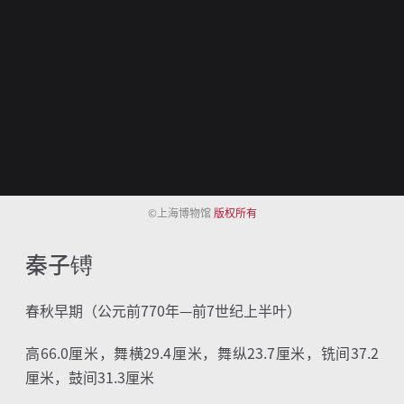
©上海博物馆
版权所有
秦子镈
春秋早期（公元前
770
年—前
7
世纪上半叶）
高
66.0
厘米，舞横
29.4
厘米，舞纵
23.7
厘米，铣间
37.2
厘米，鼓间
31.3
厘米