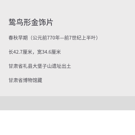
鸷鸟形金饰片
春秋早期（公元前
770
年—前
7
世纪上半叶）
长42.7厘米，宽34.6厘米
甘肃省礼县大堡子山遗址出土
甘肃省博物馆藏