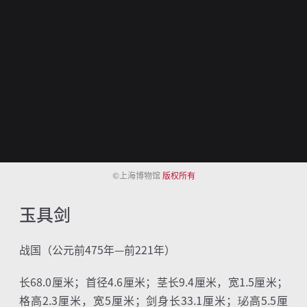
©上海博物馆
版权所有
玉具剑
战国（公元前
475
年—前
221
年）
长
68.0
厘米；首径
4.6
厘米；茎长
9.4
厘米，宽
1.5
厘米；
格高
2.3
厘米，宽
5
厘米；剑身长
33.1
厘米；珌高
5.5
厘