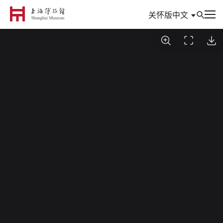
中文
关怀版
到访
参观与活动
信息
典藏
专题
数创
研究