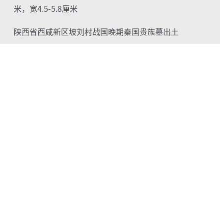
米，宽
4.5-5.8
厘米
陕西省西咸新区坡刘村战国晚期秦国贵族墓出土
陕西省考古研究院藏
Copyright © 2015 ShanghaiMuseum.net
上海博物馆 版权所有
沪公网安备31010102006901号