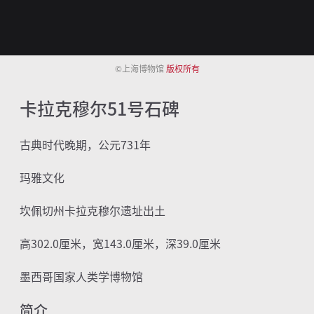
©上海博物馆
版权所有
卡拉克穆尔51号石碑
古典时代晚期，公元
731
年
玛雅文化
坎佩切州卡拉克穆尔遗址出土
高
302.0
厘米，宽
143.0
厘米，深
39.0
厘米
墨西哥国家人类学博物馆
简介