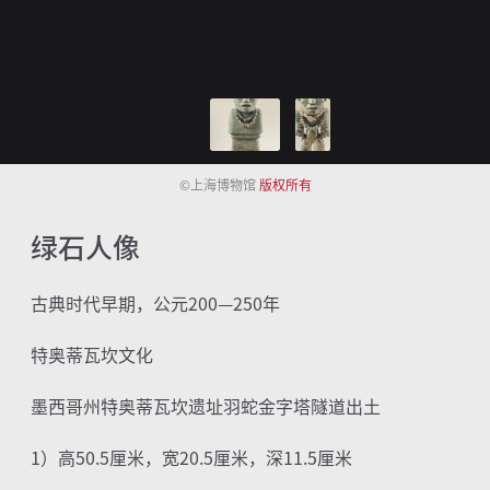
©上海博物馆
版权所有
绿石人像
古典时代早期，公元
200
—
250
年
特奥蒂瓦坎文化
墨西哥州特奥蒂瓦坎遗址羽蛇金字塔隧道出土
1）
高
50.5
厘米，宽
20.5
厘米，深
11.5
厘米