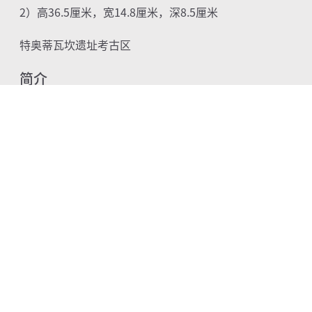
2）
高
36.5
厘米，宽
14.8
厘米，深
8.5
厘米
特奥蒂瓦坎遗址考古区
简介
这两件绿石人像一同出土于羽蛇金字塔下方隧道的
尽头，最初呈后仰姿态，与另外两尊女性石像共同面朝
连接地下洞穴与上方世界的无形轴线，形成品字形分
布。其中尺寸较大的一件为女性形象，身着三角披肩及
长裙，头戴缠头巾，嘴部留有朱砂痕迹。较小的一件全
身赤裸，原有服饰或已腐朽，双手掌心向前呈捧握状，
通常被认为是男性形象。两者均佩戴串珠项链，双眼与
嘴巴微微张开，仿佛被赋予了呼吸与声音。
在特奥蒂瓦坎，最引人注目的艺术品莫过于这些由
绿石精雕细琢而成的人像。它们被埋入大地深处，作为