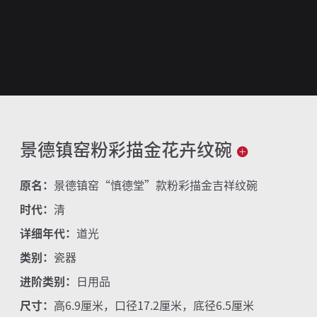
景德镇窑粉彩描金花卉纹碗
原名：
景德镇窑“慎德堂”款粉彩描金吉祥纹碗
时代：
清
详细年代：
道光
类别：
瓷器
进阶类别：
日用品
尺寸：
高6.9厘米，口径17.2厘米，底径6.5厘米