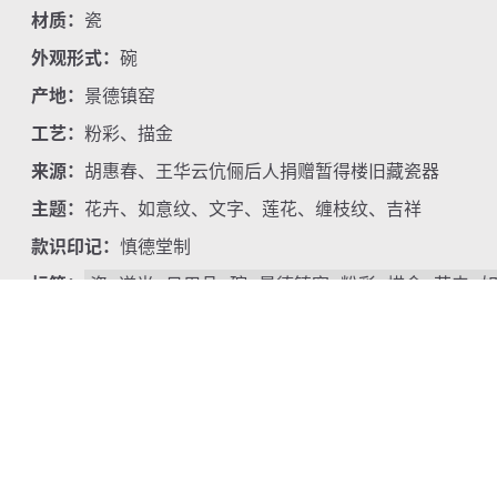
材质：
瓷
外观形式：
碗
产地：
景德镇窑
工艺：
粉彩、描金
来源：
胡惠春、王华云伉俪后人捐赠暂得楼旧藏瓷器
主题：
花卉、如意纹、文字、莲花、缠枝纹、吉祥
款识印记：
慎德堂制
标签：
瓷
道光
日用品
碗
景德镇窑
粉彩
描金
花卉
简介
敞口，弧腹，圈足。器身粉彩装饰，内外口沿、近足处
堂制”。慎德堂在圆明园九州清晏建筑群内，于道光十一年
用红彩，源于道光皇帝的要求：“十四年年贡起九江呈进瓷
汤碗、饭碗，本器尺寸为大碗。