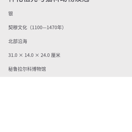
银
契穆文化（
1100—1470
年）
北部沿海
31.0 × 14.0 × 24.0
厘米
秘鲁拉尔科博物馆
简介
与阿伊·阿帕克一样，这件契穆首领冠上的超自然
形象，统摄着安第斯三重世界的全部力量。他身着短裙
与胸饰，佩戴蛇首耳饰及新月头饰，四周环绕着凶猛而
有獠牙的猫科动物。