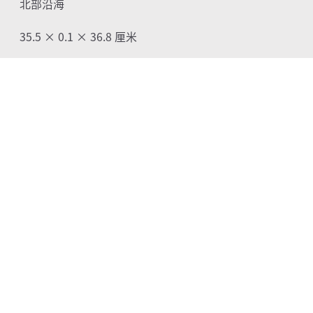
北部沿海
35.5 × 0.1 × 36.8
厘米
秘鲁拉尔科博物馆
Copyright © 2015 ShanghaiMuseum.net
上海博物馆 版权所有
沪公网安备31010102006901号