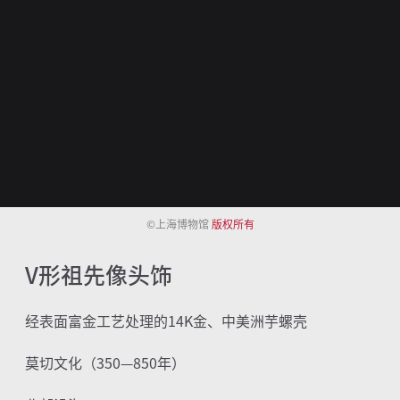
©上海博物馆
版权所有
V形祖先像头饰
经表面富金工艺处理的
14K
金、中美洲芋螺壳
莫切文化（
350—850
年）