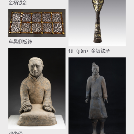
金柄铁剑
车舆侧板饰
鋄（jiǎn）金银铁矛
跽坐俑