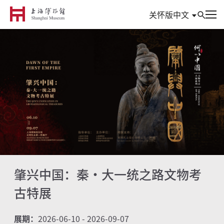
中文
关怀版
到访
参观与活动
信息
典藏
专题
肇兴中国：秦·大一统之路文物考
数创
古特展
研究
展期：
2026-06-10 - 2026-09-07