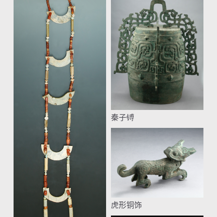
秦子镈
虎形铜饰