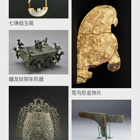
七璜组玉佩
蟠龙纹铜车形器
鸷鸟形金饰片