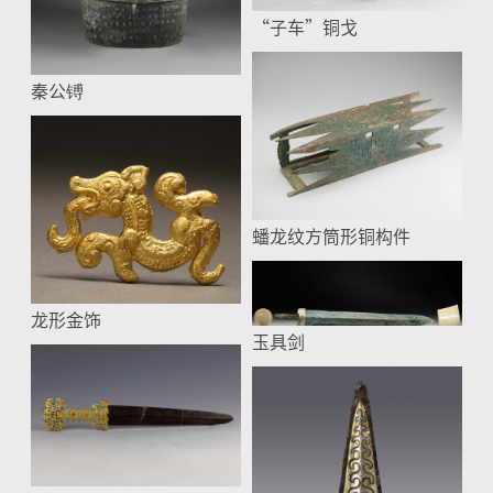
“子车”铜戈
秦公镈
蟠龙纹方筒形铜构件
龙形金饰
玉具剑