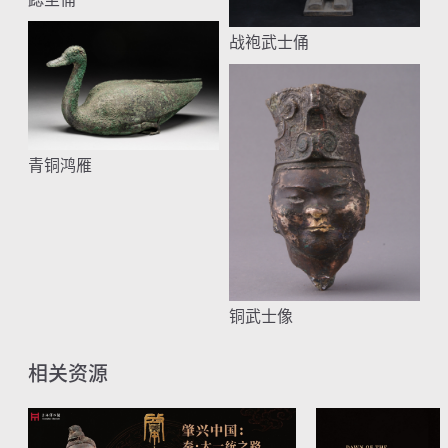
战袍武士俑
青铜鸿雁
铜武士像
相关资源