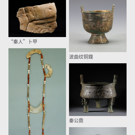
“秦人”卜甲
波曲纹铜鍑
秦公鼎